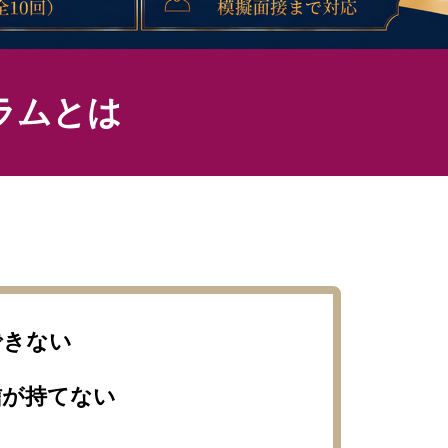
ラムとは
できない
信が持てない