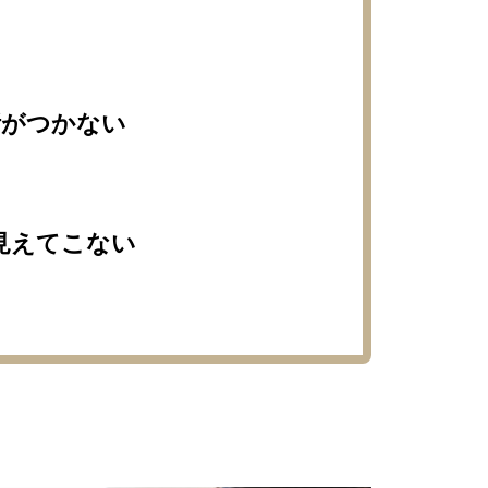
断がつかない
見えてこない
い