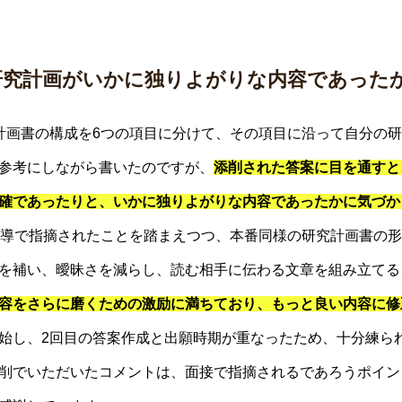
研究計画がいかに独りよがりな内容であった
計画書の構成を6つの項目に分けて、その項目に沿って自分の
参考にしながら書いたのですが、
添削された答案に目を通すと
確であったりと、いかに独りよがりな内容であったかに気づか
指導で指摘されたことを踏まえつつ、本番同様の研究計画書の
を補い、曖昧さを減らし、読む相手に伝わる文章を組み立てる
容をさらに磨くための激励に満ちており、もっと良い内容に修
始し、2回目の答案作成と出願時期が重なったため、十分練ら
削でいただいたコメントは、面接で指摘されるであろうポイン