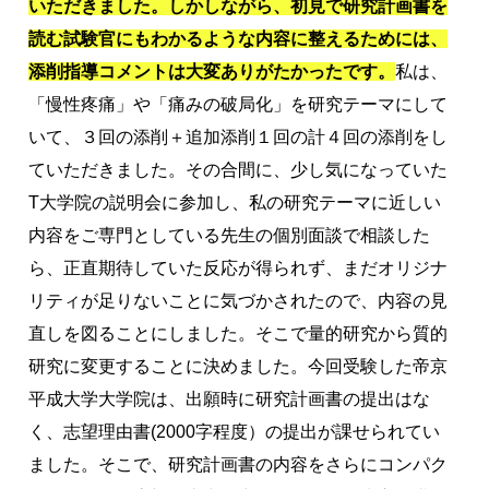
いただきました。しかしながら、初見で研究計画書を
読む試験官にもわかるような内容に整えるためには、
添削指導コメントは大変ありがたかったです。
私は、
「慢性疼痛」や「痛みの破局化」を研究テーマにして
いて、３回の添削＋追加添削１回の計４回の添削をし
ていただきました。その合間に、少し気になっていた
T大学院の説明会に参加し、私の研究テーマに近しい
内容をご専門としている先生の個別面談で相談した
ら、正直期待していた反応が得られず、まだオリジナ
リティが足りないことに気づかされたので、内容の見
直しを図ることにしました。そこで量的研究から質的
研究に変更することに決めました。今回受験した帝京
平成大学大学院は、出願時に研究計画書の提出はな
く、志望理由書(2000字程度）の提出が課せられてい
ました。そこで、研究計画書の内容をさらにコンパク